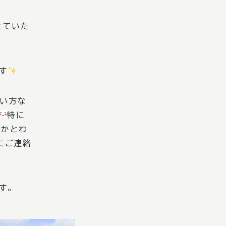
せていた
す
使い方な
特に
にかとわ
にご連絡
す。