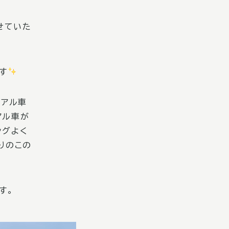
せていた
す
ュアル車
アル車が
ングよく
りのこの
す。