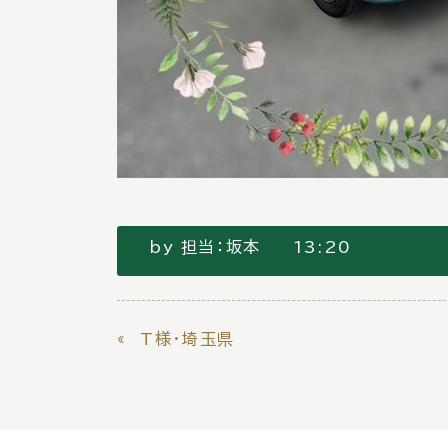
by
担当：坂本
13:20
«
T様・埼玉県